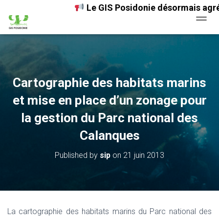
Le GIS Posidonie désormais agréé au 
OUVRI
Cartographie des habitats marins
et mise en place d’un zonage pour
la gestion du Parc national des
Calanques
Published by
sip
on
21 juin 2013
La cartographie des habitats marins du Parc national des