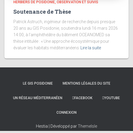
HERBIERS DE POSIDONIE, OBSERVATION ET SUIVIS
Soutenance de Thèse
Patrick Astruch, ingénieur de recherche depuis presque
20 ans au GIS Posidonie, soutiendra lundi 16 mars 2026
14:00, à l’amphithéâtre du bâtiment OCEANOMED sa
thèse intitulée : « Une approche écosystémique pour
évaluer les habitats méditerranéens
Lire la suite
LE GIS POSIDONIE
MENTIONS LÉGALES DU SITE
UN RÉSEAU MÉDITERRANÉEN
FACEBOOK
YOUTUBE
CONNEXION
Hestia | Développé par
ThemeIsle