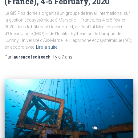
(France), 4-5 February, 2020
Le GIS Posidonie a organisé un groupe de travail international sur
la gestion écosystémique à Marseille – France, les 4 et 5 février
2020, dans le bâtiment Oceanomed, de l’Institut Méditerranéen
d’Océanologie (MIO) et de l’Institut Pythéas sur le Campus de
Luminy, Université d’Aix-Marseille. L’approche écosystémique (AE),
en accord avec
Lire la suite
Par
laurence ledireach
, il y a
7 ans