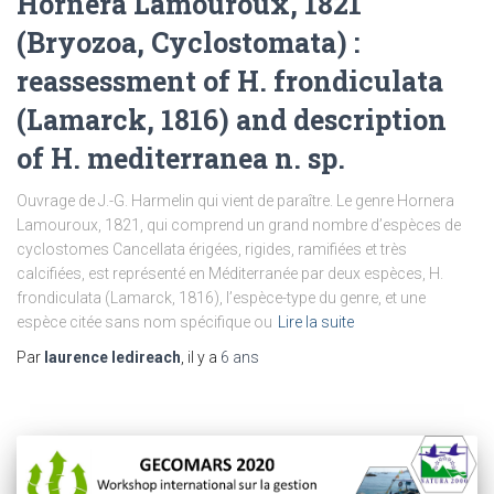
Hornera Lamouroux, 1821
(Bryozoa, Cyclostomata) :
reassessment of H. frondiculata
(Lamarck, 1816) and description
of H. mediterranea n. sp.
Ouvrage de J.-G. Harmelin qui vient de paraître. Le genre Hornera
Lamouroux, 1821, qui comprend un grand nombre d’espèces de
cyclostomes Cancellata érigées, rigides, ramifiées et très
calcifiées, est représenté en Méditerranée par deux espèces, H.
frondiculata (Lamarck, 1816), l’espèce-type du genre, et une
espèce citée sans nom spécifique ou
Lire la suite
Par
laurence ledireach
, il y a
6 ans