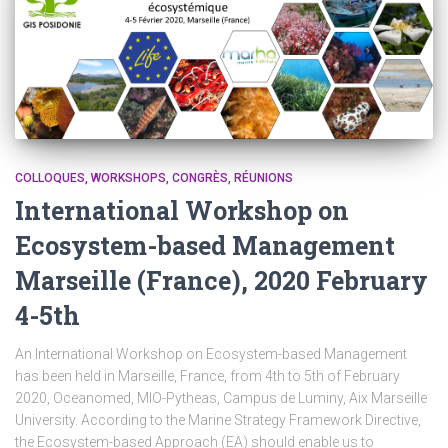
COLLOQUES, WORKSHOPS, CONGRÈS, RÉUNIONS
International Workshop on
Ecosystem-based Management
Marseille (France), 2020 February
4-5th
An International Workshop on Ecosystem-based Management
has been held in Marseille, France, from 4th to 5th of February
2020, Oceanomed, MIO-Pytheas, Campus de Luminy, Aix Marseille
University. According to the Marine Strategy Framework Directive,
the Ecosystem-based Approach (EA) should enable us to