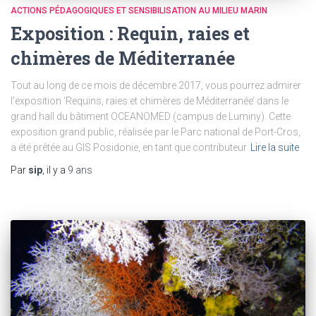
ACTIONS PÉDAGOGIQUES ET SENSIBILISATION AU MILIEU MARIN
Exposition : Requin, raies et
chimères de Méditerranée
Tout au long de ce mois de décembre 2017, vous pourrez admirer
l’exposition ‘Requins, raies et chimères de Méditerranée’ dans le
grand hall du bâtiment OCEANOMED (campus de Luminy). Cette
exposition grand public, réalisée par le Parc national de Port-Cros,
a été prêtée au GIS Posidonie, en tant que contributeur
Lire la suite
Par
sip
, il y a
9 ans