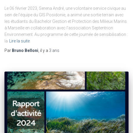
Le 06 février 2023, Serena André, une volontaire service civique au
sein de l’équipe du GIS Posidonie, a animé une sortie terrain avec
les étudiants du Bachelor Gestion et Protection des Milieux Marins
à Marseille en collaboration avec l’association Septentrion
Environnement. Au programme de cette journée de sensibilisation :
la
Lire la suite
Par
Bruno Belloni
, il y a
3 ans