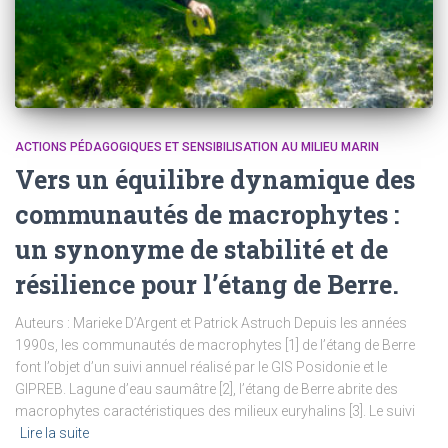
ACTIONS PÉDAGOGIQUES ET SENSIBILISATION AU MILIEU MARIN
Vers un équilibre dynamique des
communautés de macrophytes :
un synonyme de stabilité et de
résilience pour l’étang de Berre.
Auteurs : Marieke D’Argent et Patrick Astruch Depuis les années
1990s, les communautés de macrophytes [1] de l’étang de Berre
font l’objet d’un suivi annuel réalisé par le GIS Posidonie et le
GIPREB. Lagune d’eau saumâtre [2], l’étang de Berre abrite des
macrophytes caractéristiques des milieux euryhalins [3]. Le suivi
Lire la suite