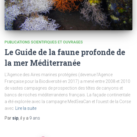
PUBLICATIONS SCIENTIFIQUES ET OUVRAGES
Le Guide de la faune profonde de
la mer Méditerranée
L’Agence des Aires marines protégées (devenue l’Agence
Française pour la Biodiversité en 2017) a mené entre 2008 et 2010
de vastes campagnes de prospection des têtes de canyons et
bancs de roches méditerranéens français. La façade continentale
a été explorée avec la campagne MedSeaCan et l’ouest de la Corse
avec
Lire la suite
Par
sip
, il y a
9 ans