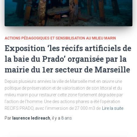
ACTIONS PÉDAGOGIQUES ET SENSIBILISATION AU MILIEU MARIN
Exposition ‘les récifs artificiels de
la baie du Prado’ organisée par la
mairie du 1er secteur de Marseille
Depuis plusieurs années la ville de Marseille met en œuvre une
politique de préservation et de valorisation de son littoral et du
milieu marin pour restaurer cette zone fortement dégradée par
l’action de l’homme. Une des actions phares a été l’opération
RECIFS PRADO, avec l’immersion de 27 000 m3 de
Lire la suite
Par
laurence ledireach
, il y a
8 ans