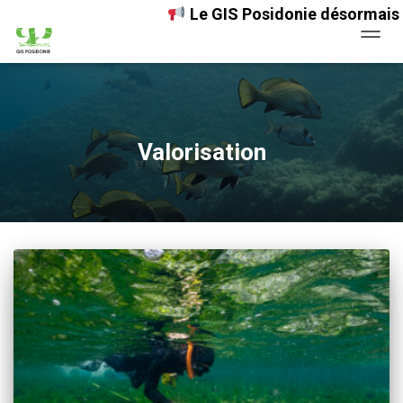
Le GIS Posidonie désormais agréé au 
OUVRI
Valorisation