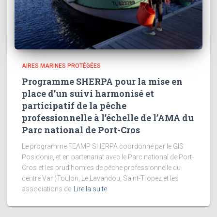
AIRES MARINES PROTÉGÉES
Programme SHERPA pour la
mise en
place d’un suivi harmonisé et
participatif de la pêche
professionnelle à l’échelle de l’AMA du
Parc national de Port-Cros
Le programme FEAMP SHERPA coordonné par le GIS
Posidonie, et en partenariat avec le Parc national de Port-
Cros et les prud’homies de pêche professionnelle du
centre Var (Toulon, Le Lavandou, Saint-Tropez et les
associations de
Lire la suite