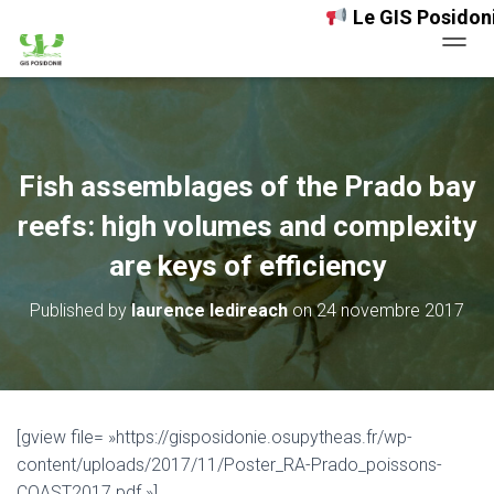
Le GIS Posidonie d
OUVRI
Fish assemblages of the Prado bay
reefs: high volumes and complexity
are keys of efficiency
Published by
laurence ledireach
on
24 novembre 2017
[gview file= »https://gisposidonie.osupytheas.fr/wp-
content/uploads/2017/11/Poster_RA-Prado_poissons-
COAST2017.pdf »]