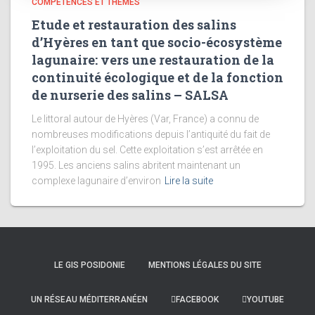
COMPÉTENCES ET THÈMES
Etude et restauration des salins
d’Hyères en tant que socio-écosystème
lagunaire: vers une restauration de la
continuité écologique et de la fonction
de nurserie des salins – SALSA
Le littoral autour de Hyères (Var, France) a connu de
nombreuses modifications depuis l’antiquité du fait de
l’exploitation du sel. Cette exploitation s’est arrêtée en
1995. Les anciens salins abritent maintenant un
complexe lagunaire d’environ
Lire la suite
LE GIS POSIDONIE
MENTIONS LÉGALES DU SITE
UN RÉSEAU MÉDITERRANÉEN
FACEBOOK
YOUTUBE