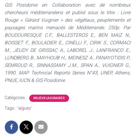
GIS Posidonie en Collaboration avec de nombreux
chercheurs méditerranéens et publié sous le titre : Livre
Rouge « Gérard Vuignier » des végétaux, peuplements et
paysages marins menacés de Méditerranée. 250p. Par
BOUDOURESQUE C.F., BALLESTEROS E., BEN MAIZ N.,
BOISSET F., BOULADIER E., CINELLI F., CIRIK S., CORMACI
M., JEUDY DE GRISSAC A., LABOREL J., LANFRANCO E.,
LUNDBERG B., MAYHOUB H., MEINESZ A., PANAYOTIDIS P.,
SEMROUD R., SINNASSAMY J.M., SPAN A., VUIGNIER G.,
1990. MAP Technical Reports Series N°43, UNEP, Athens,
PNUE, IUCN & GIS Posidonie.
Catégories :
MILIEUX LAGUNAIRES
Tags:
'algues'