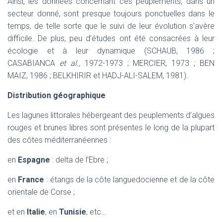
Ainsi, les données concernant ces peuplements, dans un
secteur donné, sont presque toujours ponctuelles dans le
temps, de telle sorte que le suivi de leur évolution s’avère
difficile. De plus, peu d’études ont été consacrées à leur
écologie et à leur dynamique (SCHAUB, 1986 ;
CASABIANCA
et al.,
1972-1973 ; MERCIER, 1973 ; BEN
MAIZ, 1986 ; BELKHIRIR et HADJ-ALI-SALEM, 1981).
Distribution géographique
Les lagunes littorales hébergeant des peuplements d’algues
rouges et brunes libres sont présentes le long de la plupart
des côtes méditerranéennes :
en
Espagne
: delta de l’Ebre ;
en
France
: étangs de la côte languedocienne et de la côte
orientale de Corse ;
et en
Italie
, en
Tunisie
, etc…