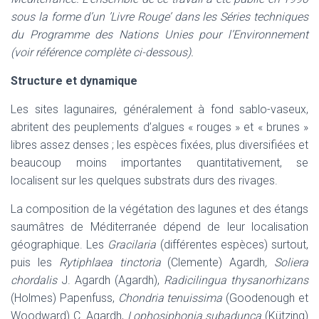
sous la forme d’un ’Livre Rouge’ dans les Séries techniques
du Programme des Nations Unies pour l’Environnement
(voir référence complète ci-dessous).
Structure et dynamique
Les sites lagunaires, généralement à fond sablo-vaseux,
abritent des peuplements d’algues « rouges » et « brunes »
libres assez denses ; les espèces fixées, plus diversifiées et
beaucoup moins importantes quantitativement, se
localisent sur les quelques substrats durs des rivages.
La composition de la végétation des lagunes et des étangs
saumâtres de Méditerranée dépend de leur localisation
géographique. Les
Gracilaria
(différentes espèces) surtout,
puis les
Rytiphlaea tinctoria
(Clemente) Agardh
, Soliera
chordalis
J. Agardh (Agardh),
Radicilingua thysanorhizans
(Holmes) Papenfuss,
Chondria tenuissima
(Goodenough et
Woodward) C. Agardh,
Lophosiphonia subadunca
(Kützing)