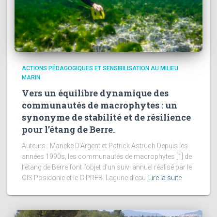
ACTIONS PÉDAGOGIQUES ET SENSIBILISATION AU MILIEU
MARIN
Vers un équilibre dynamique des
communautés de macrophytes : un
synonyme de stabilité et de résilience
pour l’étang de Berre.
Auteurs : Marieke D’Argent et Patrick Astruch Depuis les
années 1990s, les communautés de macrophytes [1] de
l’étang de Berre font l’objet d’un suivi annuel réalisé par le
GIS Posidonie et le GIPREB. Lagune d’eau
Lire la suite