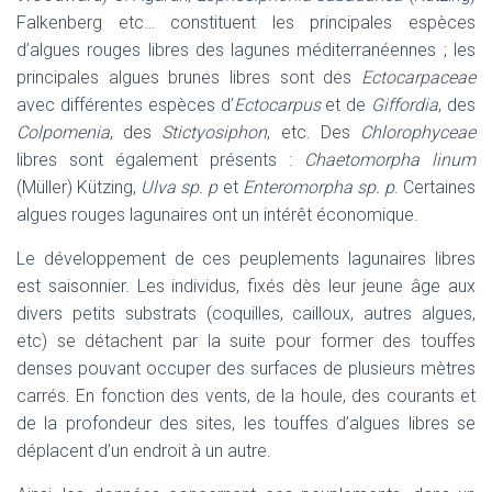
Falkenberg etc… constituent les principales espèces
d’algues rouges libres des lagunes méditerranéennes ; les
principales algues brunes libres sont des
Ectocarpaceae
avec différentes espèces d’
Ectocarpus
et de
Giffordia
, des
Colpomenia
, des
Stictyosiphon
, etc. Des
Chlorophyceae
libres sont également présents :
Chaetomorpha linum
(Müller) Kützing,
Ulva sp. p
et
Enteromorpha sp. p
. Certaines
algues rouges lagunaires ont un intérêt économique.
Le développement de ces peuplements lagunaires libres
est saisonnier. Les individus, fixés dès leur jeune âge aux
divers petits substrats (coquilles, cailloux, autres algues,
etc) se détachent par la suite pour former des touffes
denses pouvant occuper des surfaces de plusieurs mètres
carrés. En fonction des vents, de la houle, des courants et
de la profondeur des sites, les touffes d’algues libres se
déplacent d’un endroit à un autre.