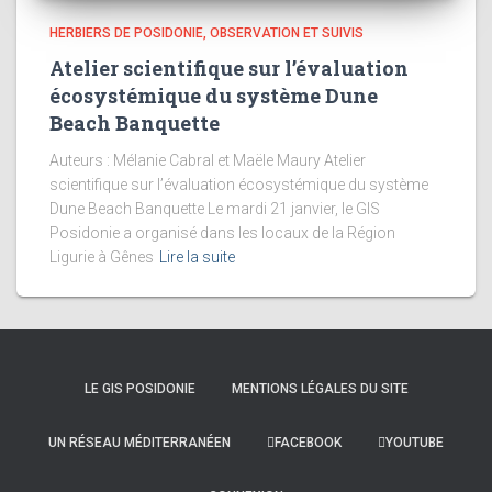
HERBIERS DE POSIDONIE, OBSERVATION ET SUIVIS
Atelier scientifique sur l’évaluation
écosystémique du système Dune
Beach Banquette
Auteurs : Mélanie Cabral et Maële Maury Atelier
scientifique sur l’évaluation écosystémique du système
Dune Beach Banquette Le mardi 21 janvier, le GIS
Posidonie a organisé dans les locaux de la Région
Ligurie à Gênes
Lire la suite
LE GIS POSIDONIE
MENTIONS LÉGALES DU SITE
UN RÉSEAU MÉDITERRANÉEN
FACEBOOK
YOUTUBE